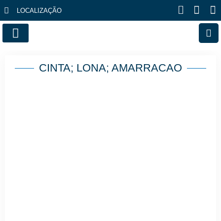
LOCALIZAÇÃO
FALE CONOSCO
CINTA; LONA; AMARRACAO