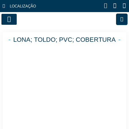
LOCALIZAÇÃO
FALE CONOSCO
LONA; TOLDO; PVC; COBERTURA